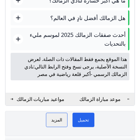
ما هي أكبر خسارة لنادي الزمالك؟
هل الزمالك أفضل نادٍ في العالم؟
أحدث صفقات الزمالك 2025 لموسم مليء
بالتحديات
هذا الموقع يجمع فقط المقالات ذات الصلة. لعرض
النسخة الأصلية، يرجى نسخ وفتح الرابط التالي:
نادي
الزمالك الرسمي -أكبر قلعة رياضية في مصر
موعد مباراة الزمالك
مواعيد مباريات الزمالك
وفاركو فى دوري نايل
القادمه - بطولات
Zamalek GoGoGO
PLAY
والقناة الناقلة
تحميل
المزيد
NOW
مباراة الزمالك