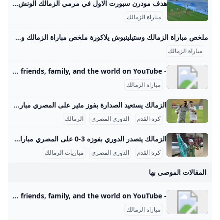
هدف مودرن سبورت الاول في مرمي الزمالك الونش بالخطأ في مرماه - بطولات مشاهدة هدف مودرن سبورت الاول في مرمي الزمالك .. الونش بالخطأ في مرماه اليوم21-8-2025 تعليق عربي إخلاء مسئولية: هذا المحتوى لم يتم انشائه او استضافته بواسطة موقع بطولات وأي مسئولية قانونية تقع على عاتق الطرف الثالث مباراة الزمالك اليوم اهداف الزمالك اليوم الزمالك محمد ابوجبل محمود الونش الدوري المصري مودرن سبورت اهداف مودرن سبورت اليوم الزمالك ومودرن سبورت مباراة مودرن سبورت اليوم مباراة الزمالك ومودرن سبورت اهداف الزمالك ومودرن سبورت اهداف مودرن سبورت والزمالك فيديوهات متعلقةأنس أسامة منذ 4 يوم
مباراة الزمالك
ملخص مباراة الزمالك وستيلينبوش يلاكورة ملخص مباراة الزمالك وستيلينبوش مباريات الغد الأربعاء 9 أبريل 2025 08:25 م تابعنا علي جوجل تابعنا علي فيسبوك تابعنا علي يوتيوب تابعنا علي واتس اب تابعنا علي تيك توك
مباراة الزمالك
- YouTube Enjoy the videos and music you love, upload original content, and share it all with friends, family, and the world on YouTube.
مباراة الزمالك
الزمالك يستعيد الصدارة بفوز مثير على المصري مباراة الزمالك أمام المصري البورسعيدي التي أقيمت على ملعب برج العرب بالإسكندرية ضمن الجولة السادسة من الدوري المصري الممتاز كانت مباراة مفصلية وحاسمة في منافسات الدوري هذا الموسم. شهد اللقاء تنافساً قوياً وأداءً فنياً عالياً من الفريقين، حيث دخل الزمالك اللقاء بقوة واضحة، وافتتح التسجيل في الدقيقة 30 عن طريق المهاجم الفلسطيني عدي الدباغ، بعد تلقيه تمريرة عرضية من ناصر ماهر ارتطمت بقدم مدافع المصري قبل أن تسكن الشباك. الزمالك كاد أن يضاعف النتيجة في الدقيقة 40 برأسية من ناصر ماهر التي مرت بجوار القائم، لينتهي الشوط الأول بتقدم الأبيض بهدف نظيف.
كرة القدم
الدوري المصري
الزمالك
الزمالك يتصدر الدوري بفوزه 3-0 على المصري مباراة الزمالك في الموسم الحالي 2025/2026 تشكل جزءًا مهمًا من رحلة الفريق في المنافسة على عدة بطولات محلية وقارية. في الدوري المصري الممتاز، الزمالك يخوض منافسات قوية، حيث يحتل حتى الآن المركز الثاني برصيد 10 نقاط بعد أن لعب 5 مباريات، حقق الفوز في 3 منها، تعادل في واحدة وخسر أخرى، وسجل 6 أهداف مقابل 3 أهداف دخلت شباكه. هذا الأداء يجعل الفريق قريبًا من صدارة الدوري التي يحتلها فريق المصري بفارق نقطة واحدة فقط، مما يشير إلى تنافس محتدم وقوي لتصدر جدول الترتيب.
كرة القدم
الدوري المصري
مباريات الزمالك
المقالات الموصى بها
- YouTube Enjoy the videos and music you love, upload original content, and share it all with friends, family, and the world on YouTube.
مباراة الزمالك