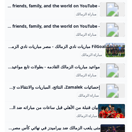
- YouTube Enjoy the videos and music you love, upload original content, and share it all with friends, family, and the world on YouTube.
مباراة الزمالك
- YouTube Enjoy the videos and music you love, upload original content, and share it all with friends, family, and the world on YouTube.
مباراة الزمالك
FilGoal مباريات نادي الزمالك - مصر مباريات نادي الزمالك - مصر الرئيسية أخبار مباريات ميركاتو فانتازي في الجول مسابقة التوقعات فيديوهات عدسات آراء حرة ركن الألعاب الدوري المصري الدوري الإنجليزي الممتاز الدوري الإسباني الدوري الإيطالي الدوري الفرنسي الدوري الألماني الدوري السعودي للمحترفين دوري أبطال إفريقيا كأس الكونفدرالية دوري أبطال أوروبا كل البطولات الكرة المصرية الدوري المصري الكرة الأوروبية الكرة الإفريقية منتخب مصر سعودي في الجول الدوري الإنجليزي الدوري الإسباني دوري أبطال أوروبا القسم الثاني رياضات أخرى
مباراة الزمالك
مواعيد مباريات الزمالك القادمه - بطولات تابع مواعيد مباريات الزمالك القادمه فى الدوري المصري الزمالكالثلاثاء , 26 أغسطس 202509:00 مفاركووادي دجلةالاحد , 31 أغسطس 202509:00 مالزمالكالزمالكالسبت , 13 سبتمبر 202508:00 مالمصريالإسماعيليالخميس , 18 سبتمبر 202505:00 مالزمالكالزمالكالثلاثاء , 23 سبتمبر 202508:00 مالجونةالأهليالإثنين , 29 سبتمبر 202508:00 مالزمالكالزمالكالسبت , 4 أكتوبر 202505:00 مغزل المحلةالبنك الاهليالخميس , 30 أكتوبر 202508:00 مالزمالكالزمالكالإثنين , 3 نوفمبر 202506:00 مطلائع الجيشالزمالكالأربعاء , 26 نوفمبر 202506:00 مسموحةإنبيالثلاثاء , 20 يناير 202609:00 مالزمالكالزمالكالأربعاء , 28 يناير 202606:00 مبتروجيتكهرباء الاسماعيليةالأربعاء , 4 فبراير 202609:00 مالزمالكالزمالكالجمعة , 20 فبراير 202610:30 محرس الحدودزدالثلاثاء , 24 فبراير 202610:30 مالزمالكبيراميدزالاحد , 1 مارس 202610:30 مالزمالكالزمالكالجمعة , 6 مارس 202610:30 مالاتحاد السكندري
مباراة الزمالك
إحصائيات Zamalek، النتائج، المباريات والانتقالات Soccerway يوفر Soccerway إحصائيات، نتائج، مباريات، انتقالات وترتيبات حية لفريق Zamalek مجاناً.
مباراة الزمالك
بيان قنبلة من الأهلي قبل ساعات من مباراته ضد الزمالك.. لقاء القمة مهدد رفض مجلس إدارة النادي الأهلي خوض مباراة قمة الدوري المصري المقررة الثلاثاء أمام غريمه التقليدي الزمالك، وهدد بعدم استكمال البطولة في بيان رسمي أصدره عقب اجتماع طارئ. l11 مارس 2025 - 16:58 بتوقيت أبوظبي وكالات - أبوظبي عاجل lأبو ظبي - سكاي نيوز عربية lعاجل المزيد - l l- lعاجل المزيد - l l-
مباراة الزمالك
متى يلعب الزمالك ضد بيراميدز في نهائي كأس مصر؟ مباراة الزمالك ضد بيراميدز في نهائي كأس مصر 2025 ستُقام يوم 5 يونيو 2025 على استاد القاهرة الدولي الساعة 8 مساءً بتوقيت مصر. المباراة هتكون مرة مهمة لعشاق الكرة المصرية، حيث يسعى الزمالك للقب الـ 29 في تاريخ الكأس، وبيراميدز يحاول يكرر فوزه بالسابق. النهائي ده مهم جدا خصوصًا إن بيراميدز بيحاول يصنع تاريخ جديد بفوزه الثاني المتتالي في الكأس. النهائي دا جا بعد منافسة قوية في نصف النهائي، الزمالك فاز على سيراميكا كليوباترا، وبيراميدز كسب البنك الأهلي بنتيجة كبيرة.