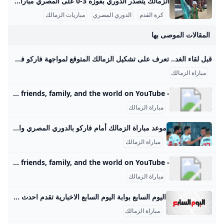
الزمالك يتصدر الدوري بفوزه 3-0 على المصري مباراة الزمالك في الموسم الحالي 2025/2026 تشكل جزءًا مهمًا من رحلة الفريق في المنافسة على عدة بطولات محلية وقارية. في الدوري المصري الممتاز، الزمالك يخوض منافسات قوية، حيث يحتل حتى الآن المركز الثاني برصيد 10 نقاط بعد أن لعب 5 مباريات، حقق الفوز في 3 منها، تعادل في واحدة وخسر أخرى، وسجل 6 أهداف مقابل 3 أهداف دخلت شباكه. هذا الأداء يجعل الفريق قريبًا من صدارة الدوري التي يحتلها فريق المصري بفارق نقطة واحدة فقط، مما يشير إلى تنافس محتدم وقوي لتصدر جدول الترتيب.
كرة القدم
الدوري المصري
مباريات الزمالك
المقالات الموصى بها
قبل لقاء الغد.. تعرف على تشكيل الزمالك المتوقع لمواجهة فاركو فى بطولة الدوري ومن المقرر أن تذاع أحداث مباراة الفريق الأول لكرة القدم بنادي الزمالك مع فاركو عبر قناة أون سبورت ، فى بطولة الدوري المصري. الإثنين 25/أغسطس/2025 - 01:00 م 8/25/2025 1:00:22 PM رياضة نورهان عاطف طباعة تقام مباراة الفريق الأول لكرة القدم بنادي الزمالك مع نظيره فريق فاركو، غداَ الثلاثاء، فى تمام الساعة التاسعة مساءً، ضمن منافسات بطولة الدوري المصري. القناة الناقلة لمباراة الزمالك وفاركو فى بطولة الدوري تحيا مصر، ومن المقرر أن تذاع أحداث مباراة الفريق الأول لكرة القدم بنادي الزمالك مع فاركو عبر قناة" أون سبورت"، فى بطولة الدوري المصري.
مباراة الزمالك
- YouTube Enjoy the videos and music you love, upload original content, and share it all with friends, family, and the world on YouTube.
مباراة الزمالك
موعد مباراة الزمالك أمام فاركو بالدوري المصري والقناة الناقلة - اليوم السابع يستأنف فريق الكرة بنادى الزمالك بقيادة البلجيكى يانيك فيريرا اليوم الاحد تدريباته استعداداً لمواجهة فاركو بعدما حصل اللاعبين على راحة أمس السبت من التدريبات بعد الفوز على مودرن سبورت موعد مباراة الزمالك أمام فاركو بالدوري المصري والقناة الناقلة الأحد، 24 أغسطس 2025 06:00 ص يخوض فريق الزمالك مباراة مهمة فى التاسعة مساء الثلاثاء المقبل مع فاركو باستاد السلام، فى الجولة الرابعة لمسابقة الدوري المصري. القناة الناقلة لمباراة الزمالك وفاركو بالدوري المصري تنقل قناة أون سبورت مباراة الزمالك وفاركو بالدوري المصري مع وجود استوديو تحليلى يضم كوكبة من نجوم الكرة المصرية.
مباراة الزمالك
- YouTube Enjoy the videos and music you love, upload original content, and share it all with friends, family, and the world on YouTube.
مباراة الزمالك
اليوم السابع بوابة اليوم السابع الاخبارية تقدم احدث واهم اخبار مصر على مدار اليوم كما نقدم اهم اخبار الرياضة والفن والاقتصاد والحوادث الرئيس السيسى يوجه بجذب الخطوط الملاحية العالمية لدعم التنمية الشاملة.. خطة متكاملة لتطوير الموانئ من جرجوب إلى أبو قير وبورسعيد وبرنيس.. وافتتاح مونوريل شرق النيل نوفمبر 2025 والقطار السريع يدخل الخدمة 2026 الإثنين، 25 أغسطس 2025 03:45 م الإثنين، 25 أغسطس 2025 03:45 م الأهلي فى مواجهة قوية أمام غزل المحلة فى الدوري اليوم.
مباراة الزمالك