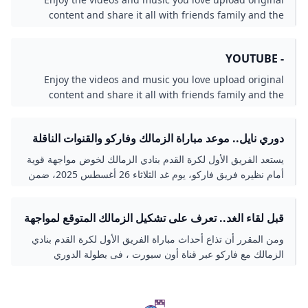
content and share it all with friends family and the
world on YouTube.
- YOUTUBE
Enjoy the videos and music you love upload original
content and share it all with friends family and the
world on YouTube.
دوري نايل.. موعد مباراة الزمالك وفاركو والقنوات الناقلة
يستعد الفريق الأول لكرة القدم بنادي الزمالك لخوض مواجهة قوية
أمام نظيره فريق فاركو، يوم غد الثلاثاء 26 أغسطس 2025، ضمن
منافسات الجولة الرابعة من بطولة الدوري العام.
قبل لقاء الغد.. تعرف على تشكيل الزمالك المتوقع لمواجهة
فاركو فى بطولة الدوري
ومن المقرر أن تذاع أحداث مباراة الفريق الأول لكرة القدم بنادي
الزمالك مع فاركو عبر قناة أون سبورت ، فى بطولة الدوري
المصري.