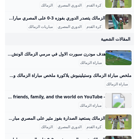
كرة القدم
الدوري المصري
الزمالك
ال
الزمالك يتصدر الدوري بفوزه 3-0 على المصري مباراة الزمالك في الموسم الحالي 2025/2026 تشكل جزءًا مهمًا من رحلة الفريق في المنافسة على عدة بطولات محلية وقارية. في الدوري المصري الممتاز، الزمالك يخوض منافسات قوية، حيث يحتل حتى الآن المركز الثاني برصيد 10 نقاط بعد أن لعب 5 مباريات، حقق الفوز في 3 منها، تعادل في واحدة وخسر أخرى، وسجل 6 أهداف مقابل 3 أهداف دخلت شباكه. هذا الأداء يجعل الفريق قريبًا من صدارة الدوري التي يحتلها فريق المصري بفارق نقطة واحدة فقط، مما يشير إلى تنافس محتدم وقوي لتصدر جدول الترتيب.
ع
كرة القدم
الدوري المصري
مباريات الزمالك
ن
المقالات الشعبية
هدف مودرن سبورت الاول في مرمي الزمالك الونش بالخطأ في مرماه - بطولات مشاهدة هدف مودرن سبورت الاول في مرمي الزمالك .. الونش بالخطأ في مرماه اليوم21-8-2025 تعليق عربي إخلاء مسئولية: هذا المحتوى لم يتم انشائه او استضافته بواسطة موقع بطولات وأي مسئولية قانونية تقع على عاتق الطرف الثالث مباراة الزمالك اليوم اهداف الزمالك اليوم الزمالك محمد ابوجبل محمود الونش الدوري المصري مودرن سبورت اهداف مودرن سبورت اليوم الزمالك ومودرن سبورت مباراة مودرن سبورت اليوم مباراة الزمالك ومودرن سبورت اهداف الزمالك ومودرن سبورت اهداف مودرن سبورت والزمالك فيديوهات متعلقةأنس أسامة منذ 4 يوم
مباراة الزمالك
ملخص مباراة الزمالك وستيلينبوش يلاكورة ملخص مباراة الزمالك وستيلينبوش مباريات الغد الأربعاء 9 أبريل 2025 08:25 م تابعنا علي جوجل تابعنا علي فيسبوك تابعنا علي يوتيوب تابعنا علي واتس اب تابعنا علي تيك توك
مباراة الزمالك
- YouTube Enjoy the videos and music you love, upload original content, and share it all with friends, family, and the world on YouTube.
مباراة الزمالك
الزمالك يستعيد الصدارة بفوز مثير على المصري مباراة الزمالك أمام المصري البورسعيدي التي أقيمت على ملعب برج العرب بالإسكندرية ضمن الجولة السادسة من الدوري المصري الممتاز كانت مباراة مفصلية وحاسمة في منافسات الدوري هذا الموسم. شهد اللقاء تنافساً قوياً وأداءً فنياً عالياً من الفريقين، حيث دخل الزمالك اللقاء بقوة واضحة، وافتتح التسجيل في الدقيقة 30 عن طريق المهاجم الفلسطيني عدي الدباغ، بعد تلقيه تمريرة عرضية من ناصر ماهر ارتطمت بقدم مدافع المصري قبل أن تسكن الشباك. الزمالك كاد أن يضاعف النتيجة في الدقيقة 40 برأسية من ناصر ماهر التي مرت بجوار القائم، لينتهي الشوط الأول بتقدم الأبيض بهدف نظيف.
كرة القدم
الدوري المصري
الزمالك