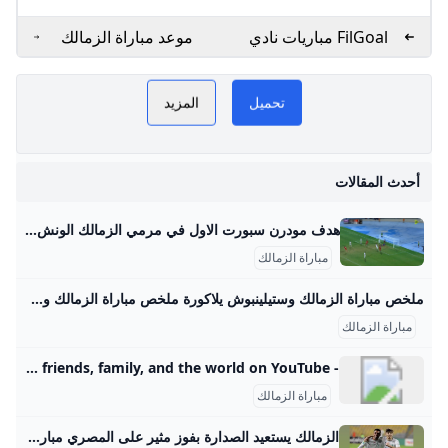
FilGoal مباريات نادي
موعد مباراة الزمالك
الزمالك - مصر
أمام فاركو بالدوري
المصري والقناة الناقلة -
اليوم السابع
تحميل
المزيد
ي
أحدث المقالات
هدف مودرن سبورت الاول في مرمي الزمالك الونش بالخطأ في مرماه - بطولات مشاهدة هدف مودرن سبورت الاول في مرمي الزمالك .. الونش بالخطأ في مرماه اليوم21-8-2025 تعليق عربي إخلاء مسئولية: هذا المحتوى لم يتم انشائه او استضافته بواسطة موقع بطولات وأي مسئولية قانونية تقع على عاتق الطرف الثالث مباراة الزمالك اليوم اهداف الزمالك اليوم الزمالك محمد ابوجبل محمود الونش الدوري المصري مودرن سبورت اهداف مودرن سبورت اليوم الزمالك ومودرن سبورت مباراة مودرن سبورت اليوم مباراة الزمالك ومودرن سبورت اهداف الزمالك ومودرن سبورت اهداف مودرن سبورت والزمالك فيديوهات متعلقةأنس أسامة منذ 4 يوم
مباراة الزمالك
ملخص مباراة الزمالك وستيلينبوش يلاكورة ملخص مباراة الزمالك وستيلينبوش مباريات الغد الأربعاء 9 أبريل 2025 08:25 م تابعنا علي جوجل تابعنا علي فيسبوك تابعنا علي يوتيوب تابعنا علي واتس اب تابعنا علي تيك توك
مباراة الزمالك
- YouTube Enjoy the videos and music you love, upload original content, and share it all with friends, family, and the world on YouTube.
و
مباراة الزمالك
أ
الزمالك يستعيد الصدارة بفوز مثير على المصري مباراة الزمالك أمام المصري البورسعيدي التي أقيمت على ملعب برج العرب بالإسكندرية ضمن الجولة السادسة من الدوري المصري الممتاز كانت مباراة مفصلية وحاسمة في منافسات الدوري هذا الموسم. شهد اللقاء تنافساً قوياً وأداءً فنياً عالياً من الفريقين، حيث دخل الزمالك اللقاء بقوة واضحة، وافتتح التسجيل في الدقيقة 30 عن طريق المهاجم الفلسطيني عدي الدباغ، بعد تلقيه تمريرة عرضية من ناصر ماهر ارتطمت بقدم مدافع المصري قبل أن تسكن الشباك. الزمالك كاد أن يضاعف النتيجة في الدقيقة 40 برأسية من ناصر ماهر التي مرت بجوار القائم، لينتهي الشوط الأول بتقدم الأبيض بهدف نظيف.