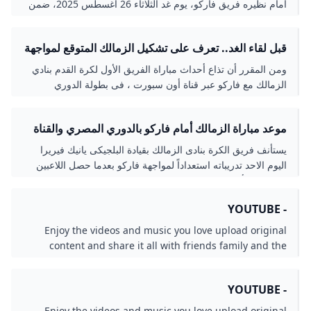
أمام نظيره فريق فاركو، يوم غد الثلاثاء 26 أغسطس 2025، ضمن
منافسات الجولة الرابعة من بطولة الدوري العام.
قبل لقاء الغد.. تعرف على تشكيل الزمالك المتوقع لمواجهة
فاركو فى بطولة الدوري
ومن المقرر أن تذاع أحداث مباراة الفريق الأول لكرة القدم بنادي
الزمالك مع فاركو عبر قناة أون سبورت ، فى بطولة الدوري
المصري.
موعد مباراة الزمالك أمام فاركو بالدوري المصري والقناة
الناقلة - اليوم السابع
يستأنف فريق الكرة بنادى الزمالك بقيادة البلجيكى يانيك فيريرا
اليوم الاحد تدريباته استعداداً لمواجهة فاركو بعدما حصل اللاعبين
على راحة أمس السبت من التدريبات بعد الفوز على مودرن
سبورت
- YOUTUBE
Enjoy the videos and music you love upload original
content and share it all with friends family and the
world on YouTube.
- YOUTUBE
Enjoy the videos and music you love upload original