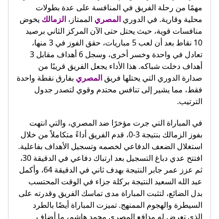
مهمًا من رحلة الفريق في المنافسة على عدة بطولات
محلية وقارية. في الدوري
المصري
الممتاز،
الزمالك
يخوض
منافسات قوية، حيث يحتل حتى الآن المركز الثاني برصيد
10 نقاط بعد أن لعب 5 مباريات، حقق الفوز في 3 منها،
تعادل في واحدة وخسر أخرى، وسجل 6 أهداف مقابل 3
أهداف دخلت شباكه. هذا الأداء يجعل الفريق قريبًا من
صدارة الدوري التي يحتلها فريق
المصري
بفارق نقطة واحدة
فقط، مما يشير إلى تنافس محتدم وقوي لتصدر جدول
الترتيب.
في المباراة التي جرت مؤخرًا ضد المصري، والتي انتهت
بفوز الزمالك بنتيجة 3-0، قدم الفريق أداءً متكاملاً من خلال
استغلال الضعف الدفاعي لخصمه وتسجيل الأهداف بفاعلية.
افتتح عدي دباغ التسجيل بعد ارتباك دفاعي في الدقيقة 30،
ثم عزز عمر جابر النتيجة بهدف ثاني في الدقيقة 64، وأكمل
عبد الله السعيد النتيجة بركلة جزاء في الوقت المحتسب
بدل الضائع، لتثبت المباراة مدى تماسك الفريق وقدرته على
السيطرة والهجوم الممنهج. تميزت المباراة أيضًا بالطرد
الذي تعرض له مدافع المصري محمد هاشم، ما أضاف