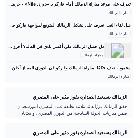
تعرف على موعد مباراة الزمالك أمام فاركو بـ «دورى Nile» - جريدة الأهالي المصرية كتب أشرف عبد السلامفي 24 أغسطس،25 6:11 م
مباراة الزمالك
قبل لقاء الغد.. تعرف على تشكيل الزمالك المتوقع لمواجهة فاركو فى بطولة الدوري ومن المقرر أن تذاع أحداث مباراة الفريق الأول لكرة القدم بنادي الزمالك مع فاركو عبر قناة أون سبورت ، فى بطولة الدوري المصري. الإثنين 25/أغسطس/2025 - 01:00 م 8/25/2025 1:00:22 PM رياضة نورهان عاطف طباعة تقام مباراة الفريق الأول لكرة القدم بنادي الزمالك مع نظيره فريق فاركو، غداَ الثلاثاء، فى تمام الساعة التاسعة مساءً، ضمن منافسات بطولة الدوري المصري. القناة الناقلة لمباراة الزمالك وفاركو فى بطولة الدوري تحيا مصر، ومن المقرر أن تذاع أحداث مباراة الفريق الأول لكرة القدم بنادي الزمالك مع فاركو عبر قناة" أون سبورت"، فى بطولة الدوري المصري.
مباراة الزمالك
هل حصل الزمالك على أفضل نادى في العالم؟ أحرز فريق كرة القدم بالزمالك لقب أفضل نادٍ في العالم وفق الاتحاد الدولي لتاريخ وإحصاءات كرة القدم (بالإنجليزية: IFFHS) وذلك في فبراير 2003.
مباراة الزمالك
محمود ناصف حكمًا لمباراة الزمالك وفاركو في الدوري الممتاز أعلن الاتحاد المصري لكرة القدم طاقم تحكيم مباراة الزمالك وفاركو في الجولة الرابعة م
مباراة الزمالك
الزمالك يستعيد الصدارة بفوز مثير على المصري
حقق الزمالك فوزًا هامًا بثلاثية نظيفة على المصري البورسعيدي
ضمن مباريات الجولة السادسة من الدوري المصري، واستعاد
صدارة الترتيب برصيد 13 نقطة، في مباراة شهدت أداءً تكتيكيًا عاليًا
وأهدافاً من عدي الدباغ، عمر جابر، وعبد الله السعيد.
الزمالك يستعيد الصدارة بفوز مثير على المصري