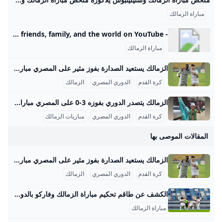
مباراة الزمالك
- YouTube Enjoy the videos and music you love, upload original content, and share it all with friends, family, and the world on YouTube.
مباراة الزمالك
الزمالك يستعيد الصدارة بفوز مثير على المصري مباراة الزمالك أمام المصري البورسعيدي التي أقيمت على ملعب برج العرب بالإسكندرية ضمن الجولة السادسة من الدوري المصري الممتاز كانت مباراة مفصلية وحاسمة في منافسات الدوري هذا الموسم. شهد اللقاء تنافساً قوياً وأداءً فنياً عالياً من الفريقين، حيث دخل الزمالك اللقاء بقوة واضحة، وافتتح التسجيل في الدقيقة 30 عن طريق المهاجم الفلسطيني عدي الدباغ، بعد تلقيه تمريرة عرضية من ناصر ماهر ارتطمت بقدم مدافع المصري قبل أن تسكن الشباك. الزمالك كاد أن يضاعف النتيجة في الدقيقة 40 برأسية من ناصر ماهر التي مرت بجوار القائم، لينتهي الشوط الأول بتقدم الأبيض بهدف نظيف.
كرة القدم
الدوري المصري
الزمالك
الزمالك يتصدر الدوري بفوزه 3-0 على المصري مباراة الزمالك في الموسم الحالي 2025/2026 تشكل جزءًا مهمًا من رحلة الفريق في المنافسة على عدة بطولات محلية وقارية. في الدوري المصري الممتاز، الزمالك يخوض منافسات قوية، حيث يحتل حتى الآن المركز الثاني برصيد 10 نقاط بعد أن لعب 5 مباريات، حقق الفوز في 3 منها، تعادل في واحدة وخسر أخرى، وسجل 6 أهداف مقابل 3 أهداف دخلت شباكه. هذا الأداء يجعل الفريق قريبًا من صدارة الدوري التي يحتلها فريق المصري بفارق نقطة واحدة فقط، مما يشير إلى تنافس محتدم وقوي لتصدر جدول الترتيب.
كرة القدم
الدوري المصري
مباريات الزمالك
المقالات الموصى بها
الزمالك يستعيد الصدارة بفوز مثير على المصري مباراة الزمالك أمام المصري البورسعيدي التي أقيمت على ملعب برج العرب بالإسكندرية ضمن الجولة السادسة من الدوري المصري الممتاز كانت مباراة مفصلية وحاسمة في منافسات الدوري هذا الموسم. شهد اللقاء تنافساً قوياً وأداءً فنياً عالياً من الفريقين، حيث دخل الزمالك اللقاء بقوة واضحة، وافتتح التسجيل في الدقيقة 30 عن طريق المهاجم الفلسطيني عدي الدباغ، بعد تلقيه تمريرة عرضية من ناصر ماهر ارتطمت بقدم مدافع المصري قبل أن تسكن الشباك. الزمالك كاد أن يضاعف النتيجة في الدقيقة 40 برأسية من ناصر ماهر التي مرت بجوار القائم، لينتهي الشوط الأول بتقدم الأبيض بهدف نظيف.
كرة القدم
الدوري المصري
الزمالك
الكشف عن طاقم تحكيم مباراة الزمالك وفاركو بالدوري مصراوى الكشف عن طاقم تحكيم مباراة الزمالك وفاركو بالدوري | مصراوى 01:32 ص الإثنين 25 أغسطس 2025 حكم ساحة: محمود ناصف حكم مساعد أول: شريف عبد الله حكم مساعد ثانٍ: هشام ربيع حكم رابع: محمد عبد العزيز حكم تقنية الفيديو: محمود الدسوقي حكم فيديو مساعد: وليد ناجي ويذكر أن نادي الزمالك يحتل المركز الثاني بجدول ترتيب الدوري المصري، برصيد 7 نقاط جمعهم من 3 مباريات، فيما يأتي فريق فاركو بالمركز الأخير برصيد نقطة وحيدة، من نفس عدد المباريات.
مباراة الزمالك