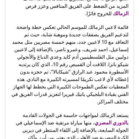
المزيد من الضغط على الفريق المنافس وعزز فرص
الزمالك
للخروج فائزًا.
قائمة لاعبي الزمالك للموسم الحالي تعكس خطة واضحة
لتدعيم الفريق بصفقات جديدة وموهبة شابة، حيث تم
التعاقد مع 10 لاعبين جدد، منهم خمسة مصريين مثل محمد
إسماعيل، احمد شريف، وعمرو ناصر، بالإضافة إلى لاعبين
دوليين مثل الفلسطينيين آدم كايد وعدي الدباغ والأنجولي
شيكو بانزا. اللافت أن القميص رقم 10، الذي كان يرتديه
الأسطورة محمود عبد الرازق “شيكابالا”، تم حجزه بدون
إعطائه لأي لاعب تكريمًا لمسيرته الكبيرة مع النادي. هذه
المعطيات تعكس الطموحات الكبيرة التي يخطط لها الجهاز
الفني بقيادة البلجيكي يانيك فيريرا لتعزيز قدرات الفريق في
مختلف المراكز.
يستعد الزمالك لمواجهات حاسمة في الجولات القادمة
ب
الدوري المصري
، منها مباراة مرتقبة ضد الإسماعيلي في
الجولة السابعة، بالإضافة إلى اللقاء المنتظر في ديربي
الكرة المصرية ضد الأهلي، الذي يعتبر من أبرز وأكثر