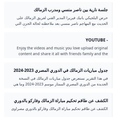
جلسة نارية بين ناصر منسي ومدرب الزمالك
حرص البلجيكي يانيك فيريرا المدير الفني لفريق الزمالك على
الحديث مع المهاجم ناصر منسي بعد ملاحظته لحالة الحزن التي
سيطرت عليه، بسبب ابتعاده عن التشكيل الأساسي في آخر
مباراتين، رغم كونه المهاجم الأساسي في بداية الموسم.
- YOUTUBE
Enjoy the videos and music you love upload original
content and share it all with friends family and the
world on YouTube.
جدول مباريات الزمالك في الدوري المصري 2023-2024
والقنوات الناقلة العربية GOAL.COM
في هذا التقرير نستعرض جدول مباريات الزمالك في النسخة
الجديدة من الدوري المصري الممتاز موسم 2023-2024 وما هي
القنوات الناقلة؟ وترتيب القلعة البيضاء
الكشف عن طاقم تحكيم مباراة الزمالك وفاركو بالدوري
مصراوى
الكشف عن طاقم تحكيم مباراة الزمالك وفاركو بالدوري مصراوى