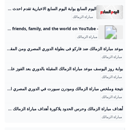
اليوم السابع بوابة اليوم السابع الاخبارية تقدم احدث واهم اخبار مصر على مدار اليوم كما نقدم اهم اخبار الرياضة والفن والاقتصاد والحوادث الرئيس السيسى يوجه بجذب الخطوط الملاحية العالمية لدعم التنمية الشاملة.. خطة متكاملة لتطوير الموانئ من جرجوب إلى أبو قير وبورسعيد وبرنيس.. وافتتاح مونوريل شرق النيل نوفمبر 2025 والقطار السريع يدخل الخدمة 2026 الإثنين، 25 أغسطس 2025 03:45 م الإثنين، 25 أغسطس 2025 03:45 م الأهلي فى مواجهة قوية أمام غزل المحلة فى الدوري اليوم.
مباراة الزمالك
- YouTube Enjoy the videos and music you love, upload original content, and share it all with friends, family, and the world on YouTube.
مباراة الزمالك
موعد مباراة الزمالك ضد فاركو فى بطولة الدوري المصري ومن المقرر أن تذاع أحداث مباراة الفريق الأول لكرة القدم بنادي الزمالك مع نظيره فريق فاركو فى بطولة الدوري عبر قناة أون سبورت . الإثنين 25/أغسطس/2025 - 09:52 ص 8/25/2025 9:52:17 AM رياضة نورهان عاطف طباعة يلتقي الفريق الأول لكرة القدم بنادي الزمالك مع نظيره فريق غزل المحلة ، غداً الثلاثاء، في تمام الساعة التاسعة مساءً، باستاد السلام، فى الجولة الرابعة لمسابقة الدوري المصري. القناة الناقلة لمباراة الزمالك وفاركو فى بطولة الدوري تحيا مصر، ومن المقرر أن تذاع أحداث مباراة الفريق الأول لكرة القدم بنادي الزمالك مع نظيره فريق فاركو فى بطولة الدوري عبر قناة" أون سبورت".
مباراة الزمالك
بوابة روز اليوسف موعد مباراة الزمالك المقبلة بالدوري بعد الفوز علي مودرن يستعد فريق الكرة الأول في نادي الزمالك بقيادة مدربه البلجيكي يانيك فيريرا لخوض مواجهة جديدة بعد الفوز علي موعد مباراة الزمالك المقبلة بالدوري بعد الفوز علي مودرن 02:42 ص - الجمعة 22 أغسطس 2025 كتب وليد زينهم يستعد فريق الكرة الأول في نادي الزمالك بقيادة مدربه البلجيكي يانيك فيريرا لخوض مواجهة جديدة بعد الفوز علي مودرن سبورت. ربما يعجبك عاجل| أرقام مجنونة وتألق لافت.. راقص السامبا يعوض الزمالك عن “سحر زيزو” الجمعة 22 أغسطس 2025 عاجل.
مباراة الزمالك
نتيجة وملخص مباراة الزمالك ومودرن سبورت في الدوري المصري اليوم مباشر الآن مباراة الزمالك ضد مودرن سبورت.. تتجه أنظار عشاق الكرة المصرية وبالتحديد الفارس الأبيض، صوب ملعب استاد هيئة قناة السويس بالإسماعيلية، لـ <a… الخميس 21-08-2025 19:51 | كتب: كريم كمال | مباراة الزمالك و سيراميكا كليوباترا في الدوري الممتاز - صورة أرشيفية تصوير : آخرون مباشر الآن مباراة الزمالك ضد مودرن سبورت.. تتجه أنظار عشاق الكرة المصرية وبالتحديد الفارس الأبيض، صوب ملعب استاد هيئة قناة السويس بالإسماعيلية، لـ مشاهدة مباراة الزمالك ومودرن سبورت بث مباشر في الجولة الثالثة من الدوري المصري الممتاز موسم 2025-2026.
مباراة الزمالك
أهداف مباراة الزمالك وحرس الحدود يلاكورة أهداف مباراة الزمالك وحرس الحدود مباريات الغد الخميس 16 يناير 2025 06:49 م تابعنا علي جوجل تابعنا علي فيسبوك تابعنا علي يوتيوب تابعنا علي واتس اب تابعنا علي تيك توك
مباراة الزمالك