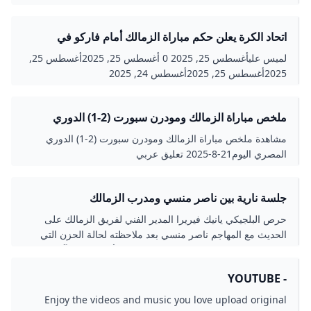
اتحاد الكرة يعلن حكم مباراة الزمالك أمام فاركو في
الدوري.. إختيار مفاجئ
لميس عليأغسطس 25, 2025 0 أغسطس 25, 2025أغسطس 25,
2025أغسطس 25, 2025أغسطس 24, 2025
ملخص مباراة الزمالك ومودرن سبورت (2-1) الدوري
المصري - بطولات
مشاهدة ملخص مباراة الزمالك ومودرن سبورت (2-1) الدوري
المصري اليوم21-8-2025 تعليق عربي
جلسة نارية بين ناصر منسي ومدرب الزمالك
حرص البلجيكي يانيك فيريرا المدير الفني لفريق الزمالك على
الحديث مع المهاجم ناصر منسي بعد ملاحظته لحالة الحزن التي
سيطرت عليه، بسبب ابتعاده عن التشكيل الأساسي في آخر
مباراتين، رغم كونه المهاجم الأساسي في بداية الموسم.
- YOUTUBE
Enjoy the videos and music you love upload original