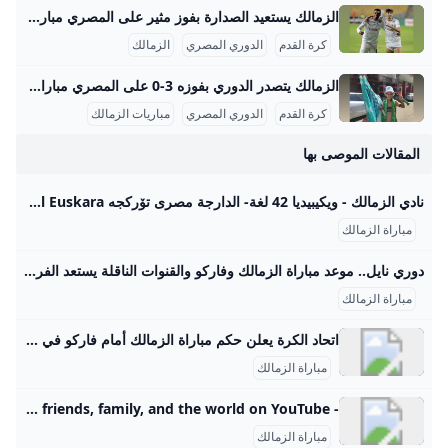
الزمالك يستعيد الصدارة بفوز مثير على المصري مباراة الزمالك أمام المصري البورسعيدي التي أقيمت على ملعب برج العرب بالإسكندرية ضمن الجولة السادسة من الدوري المصري الممتاز كانت مباراة مفصلية وحاسمة في منافسات الدوري هذا الموسم. شهد اللقاء تنافساً قوياً وأداءً فنياً عالياً من الفريقين، حيث دخل الزمالك اللقاء بقوة واضحة، وافتتح التسجيل في الدقيقة 30 عن طريق المهاجم الفلسطيني عدي الدباغ، بعد تلقيه تمريرة عرضية من ناصر ماهر ارتطمت بقدم مدافع المصري قبل أن تسكن الشباك. الزمالك كاد أن يضاعف النتيجة في الدقيقة 40 برأسية من ناصر ماهر التي مرت بجوار القائم، لينتهي الشوط الأول بتقدم الأبيض بهدف نظيف.
كرة القدم
الدوري المصري
الزمالك
الزمالك يتصدر الدوري بفوزه 3-0 على المصري مباراة الزمالك في الموسم الحالي 2025/2026 تشكل جزءًا مهمًا من رحلة الفريق في المنافسة على عدة بطولات محلية وقارية. في الدوري المصري الممتاز، الزمالك يخوض منافسات قوية، حيث يحتل حتى الآن المركز الثاني برصيد 10 نقاط بعد أن لعب 5 مباريات، حقق الفوز في 3 منها، تعادل في واحدة وخسر أخرى، وسجل 6 أهداف مقابل 3 أهداف دخلت شباكه. هذا الأداء يجعل الفريق قريبًا من صدارة الدوري التي يحتلها فريق المصري بفارق نقطة واحدة فقط، مما يشير إلى تنافس محتدم وقوي لتصدر جدول الترتيب.
كرة القدم
الدوري المصري
مباريات الزمالك
المقالات الموصى بها
نادي الزمالك - ويكيبيديا 42 لغة- الدارجة مصرى تۆرکجه Català Čeština Dansk Deutsch Zazaki Ελληνικά English Español Euskara فارسی Suomi Français Galego
مباراة الزمالك
دوري نايل.. موعد مباراة الزمالك وفاركو والقنوات الناقلة يستعد الفريق الأول لكرة القدم بنادي الزمالك لخوض مواجهة قوية أمام نظيره فريق فاركو، يوم غد الثلاثاء 26 أغسطس 2025، ضمن منافسات الجولة الرابعة من بطولة الدوري العام. عماد مصطفى الإثنين 25/أغسطس/2025 - 02:49 م 8/25/2025 2:49:36 PM الزمالك يستعد الفريق الأول لكرة القدم بنادي الزمالك لخوض مواجهة قوية أمام نظيره فريق فاركو،غدًا الثلاثاء 26 أغسطس 2025، ضمن منافسات الجولة الرابعة من بطولة الدوري العام. موعد مباراة الزمالك وفاركو تنطلق مباراة الزمالك وفاركو مساء يوم غد الثلاثاء 26 من شهر أغسطس الجاري، في تمام الساعة التاسعة مساء بتوقيت مصر والمملكة العربية السعودية، وفي تمام الساعة العاشرة مساء بتوقيت دولة الإمارات العربية المتحدة.
مباراة الزمالك
اتحاد الكرة يعلن حكم مباراة الزمالك أمام فاركو في الدوري.. إختيار مفاجئ لميس عليأغسطس 25, 2025 0 أغسطس 25, 2025أغسطس 25, 2025أغسطس 25, 2025أغسطس 24, 2025
مباراة الزمالك
- YouTube Enjoy the videos and music you love, upload original content, and share it all with friends, family, and the world on YouTube.
مباراة الزمالك